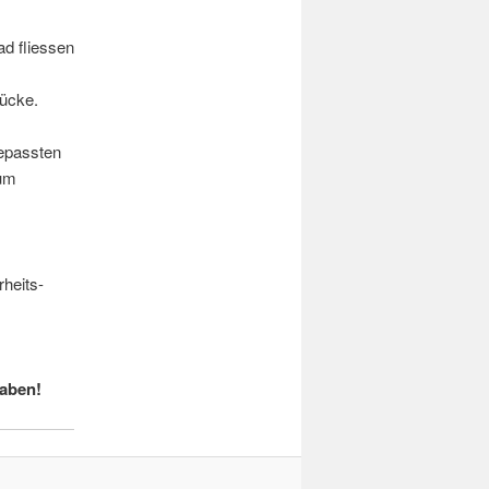
ad fliessen
tücke.
gepassten
zum
heits-
haben!