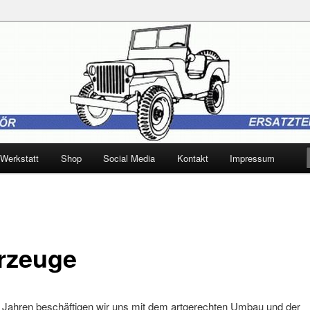
 Trebbin
Werkstatt
Shop
Social Media
Kontakt
Impressum
rzeuge
n Jahren beschäftigen wir uns mit dem artgerechten Umbau und der