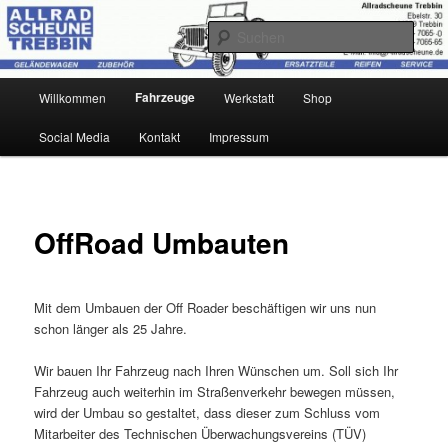
Zum
Ihr Offroad-Partner in Trebbin
primären
Such
Inhalt
springen
Allradscheune Trebbin
Hauptmenü
Fahrzeuge
Willkommen
Werkstatt
Shop
Social Media
Kontakt
Impressum
OffRoad Umbauten
Mit dem Umbauen der Off Roader beschäftigen wir uns nun
schon länger als 25 Jahre.
Wir bauen Ihr Fahrzeug nach Ihren Wünschen um. Soll sich Ihr
Fahrzeug auch weiterhin im Straßenverkehr bewegen müssen,
wird der Umbau so gestaltet, dass dieser zum Schluss vom
Mitarbeiter des Technischen Überwachungsvereins (TÜV)