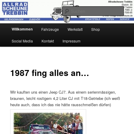
Zum
Ihr Offroad-Partner in Trebbin
primären
Such
Inhalt
springen
Allradscheune Trebbin
Hauptmenü
Willkommen
Fahrzeuge
Werkstatt
Shop
Social Media
Kontakt
Impressum
1987 fing alles an…
Wir kauften uns einen Jeep CJ7. Aus einem serienmässigen,
braunen, leicht rostigem 4,2 Liter CJ mit T18-Getriebe (ich weiß
heute auch, dass ich das nie hätte rausschmeißen dürfen)