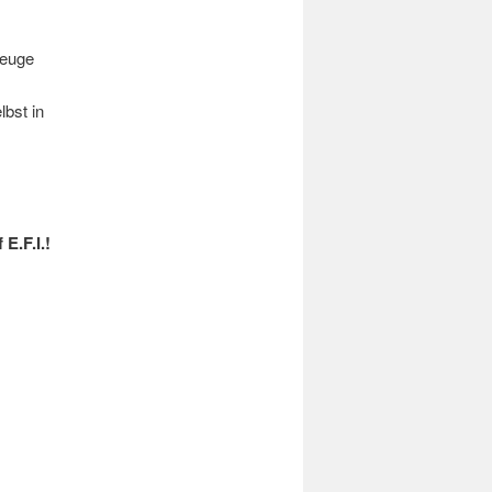
zeuge
lbst in
E.F.I.!