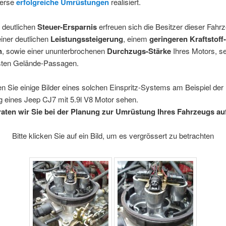
verse
erfolgreiche Umrüstungen
realisiert.
 deutlichen
Steuer-Ersparnis
erfreuen sich die Besitzer dieser Fahr
iner deutlichen
Leistungssteigerung
, einem
geringeren Kraftstoff-
h
, sowie einer ununterbrochenen
Durchzugs-Stärke
Ihres Motors, se
sten Gelände-Passagen.
n Sie einige Bilder eines solchen Einspritz-Systems am Beispiel der
 eines Jeep CJ7 mit 5.9l V8 Motor sehen.
aten wir Sie bei der Planung zur Umrüstung Ihres Fahrzeugs auf 
Bitte klicken Sie auf ein Bild, um es vergrössert zu betrachten