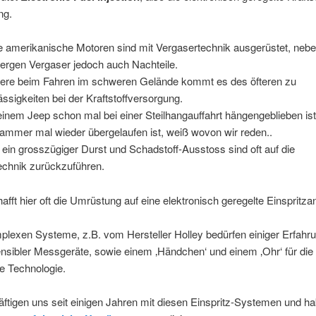
ng.
re amerikanische Motoren sind mit Vergasertechnik ausgerüstet, nebe
bergen Vergaser jedoch auch Nachteile.
ere beim Fahren im schweren Gelände kommt es des öfteren zu
sigkeiten bei der Kraftstoffversorgung.
inem Jeep schon mal bei einer Steilhangauffahrt hängengeblieben ist,
ammer mal wieder übergelaufen ist, weiß wovon wir reden..
ein grosszügiger Durst und Schadstoff-Ausstoss sind oft auf die
echnik zurückzuführen.
hafft hier oft die Umrüstung auf eine elektronisch geregelte Einspritza
plexen Systeme, z.B. vom Hersteller Holley bedürfen einiger Erfahr
nsibler Messgeräte, sowie einem ‚Händchen‘ und einem ‚Ohr‘ für die
e Technologie.
ftigen uns seit einigen Jahren mit diesen Einspritz-Systemen und h