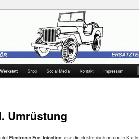
 Trebbin
Werkstatt
Shop
Social Media
Kontakt
Impressum
.I. Umrüstung
eutet
Electronic Fuel Injection
, also die elektronisch geregelte Kraftst