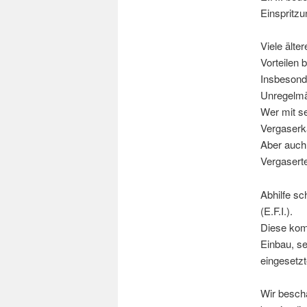
Einspritzu
Viele älte
Vorteilen 
Insbesond
Unregelmäs
Wer mit se
Vergaserk
Aber auch 
Vergasert
Abhilfe sc
(E.F.I.).
Diese kom
Einbau, se
eingesetzt
Wir beschä