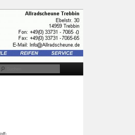
Suchen
off-