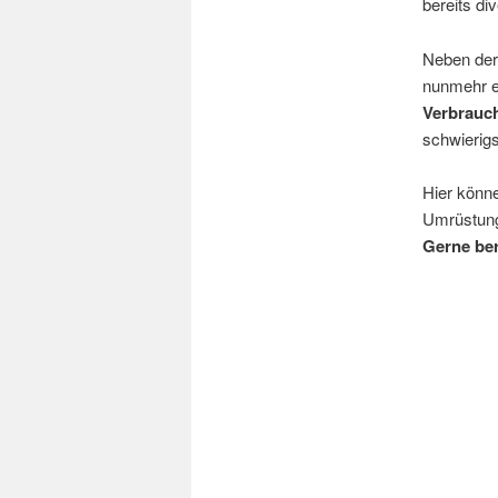
bereits di
Neben der
nunmehr e
Verbrauc
schwierig
Hier könne
Umrüstung
Gerne ber