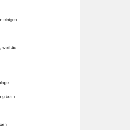
n einigen
 weil die
nlage
ung beim
aben