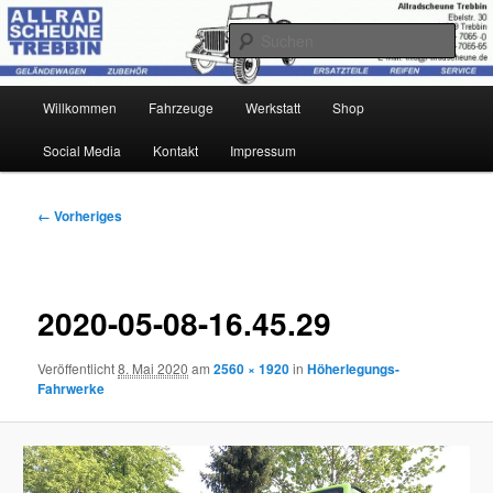
Zum
Ihr Offroad-Partner in Trebbin
primären
Such
Inhalt
springen
Allradscheune Trebbin
Hauptmenü
Willkommen
Fahrzeuge
Werkstatt
Shop
Social Media
Kontakt
Impressum
Bilder-
← Vorheriges
Navigation
2020-05-08-16.45.29
Veröffentlicht
8. Mai 2020
am
2560 × 1920
in
Höherlegungs-
Fahrwerke