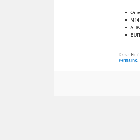
Ome
M14-
AHK
EUR
Dieser Eint
Permalink
.