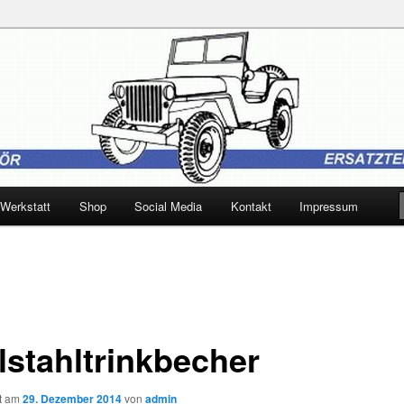
 Trebbin
Werkstatt
Shop
Social Media
Kontakt
Impressum
lstahltrinkbecher
ht am
29. Dezember 2014
von
admin