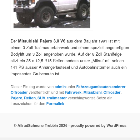
Der
Mitsubishi Pajero 3,0 V6
aus dem Baujahr 1991 ist mit
einem 3 Zoll Trailmasterfahrwerk und einem speziell angefertigten
Bodylift um 3 Zoll angehoben wurde. Auf der 8 Zoll Stahlfelge
sitzt ein 35 x 12,5 R15 Reifen sodass unser „Mitsu“ mit seinen
141 PS ausser Anhängerlastesel und Autobahnstürmer auch ein
imposantes Grubenauto ist!
Dieser Eintrag wurde von
admin
unter
Fahrzeugumbauten anderer
Offroader
veröffentlicht und mit
Fahrwerk
,
Mitsubishi
,
Offroader
,
Pajero
,
Reifen
,
SUV
,
trailmaster
verschlagwortet. Setze ein
Lesezeichen für den
Permalink
.
© AllradScheune Trebbin 2026 - proudly powered by WordPress