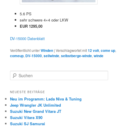
5.6 PS
sehr schwere 4×4 oder LKW
EUR 1295,00
DV-15000 Datenblatt
Veröffentlicht unter
Winden
|
Verschlagwortet mit
12 volt
,
come up
,
comeup
,
DV-15000
,
seilwinde
,
selbstberge-winde
,
winde
S
u
c
h
NEUESTE BEITRÄGE
e
Neu im Programm: Lada Niva & Tuning
n
Jeep Wrangler JK Unlimited
Suzuki New Grand Vitara JT
Suzuki Vitara X90
Suzuki SJ Samurai