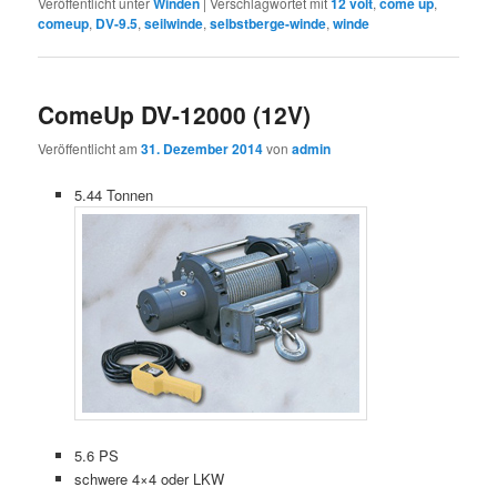
Veröffentlicht unter
Winden
|
Verschlagwortet mit
12 volt
,
come up
,
comeup
,
DV-9.5
,
seilwinde
,
selbstberge-winde
,
winde
ComeUp DV-12000 (12V)
Veröffentlicht am
31. Dezember 2014
von
admin
5.44 Tonnen
info@allradscheune.de 033731-70650
5.6 PS
schwere 4×4 oder LKW