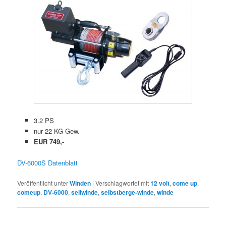
3.2 PS
nur 22 KG Gew.
EUR 749,-
DV-6000S Datenblatt
Veröffentlicht unter
Winden
|
Verschlagwortet mit
12 volt
,
come up
,
comeup
,
DV-6000
,
seilwinde
,
selbstberge-winde
,
winde