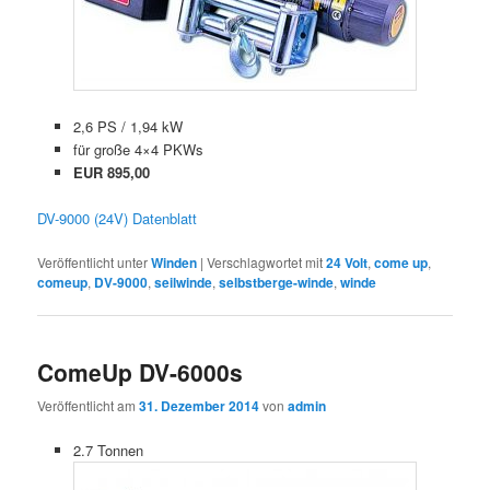
2,6 PS / 1,94 kW
für große 4×4 PKWs
EUR 895,00
DV-9000 (24V) Datenblatt
Veröffentlicht unter
Winden
|
Verschlagwortet mit
24 Volt
,
come up
,
comeup
,
DV-9000
,
seilwinde
,
selbstberge-winde
,
winde
ComeUp DV-6000s
Veröffentlicht am
31. Dezember 2014
von
admin
2.7 Tonnen