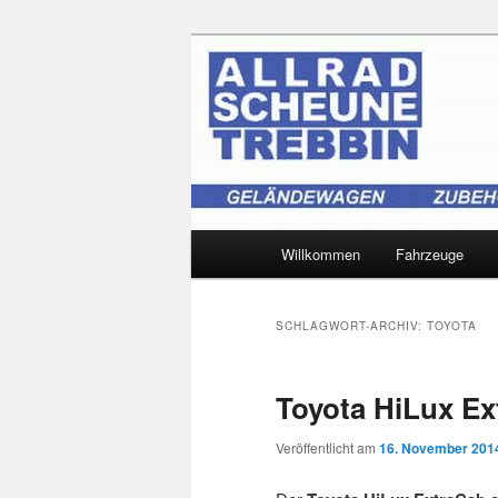
Zum
Zum
Ihr Offroad-Partner in Trebbin
primären
sekundären
Inhalt
Inhalt
Allradscheune
springen
springen
Hauptmenü
Willkommen
Fahrzeuge
SCHLAGWORT-ARCHIV:
TOYOTA
Toyota HiLux Ex
Veröffentlicht am
16. November 201