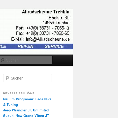
Suchen
S
u
c
h
NEUESTE BEITRÄGE
e
Neu im Programm: Lada Niva
n
& Tuning
Jeep Wrangler JK Unlimited
Suzuki New Grand Vitara JT