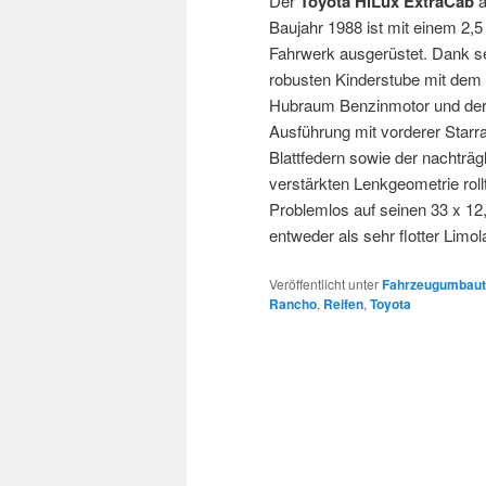
Der
Toyota HiLux ExtraCab
a
Baujahr 1988 ist mit einem 2,5
Fahrwerk ausgerüstet. Dank s
robusten Kinderstube mit dem 2
Hubraum Benzinmotor und de
Ausführung mit vorderer Starr
Blattfedern sowie der nachträg
verstärkten Lenkgeometrie rollt 
Problemlos auf seinen 33 x 12
entweder als sehr flotter Lim
Veröffentlicht unter
Fahrzeugumbaute
Rancho
,
Reifen
,
Toyota