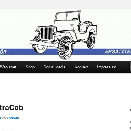
 Trebbin
Werkstatt
Shop
Social Media
Kontakt
Impressum
traCab
4
von
admin