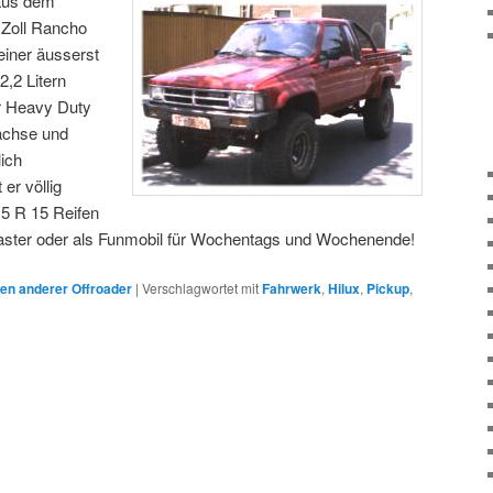
us dem
 Zoll Rancho
einer äusserst
,2 Litern
r Heavy Duty
achse und
lich
er völlig
,5 R 15 Reifen
olaster oder als Funmobil für Wochentags und Wochenende!
n anderer Offroader
|
Verschlagwortet mit
Fahrwerk
,
Hilux
,
Pickup
,